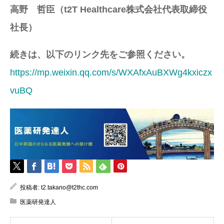
高野 哲臣（t2T Healthcare株式会社代表取締役
社長）
続きは、以下のリンク先をご参照ください。
https://mp.weixin.qq.com/s/WXAfxAuBXWg4kxiczx
vuBQ
投稿者:
t2.takano@t2thc.com
医薬研発達人