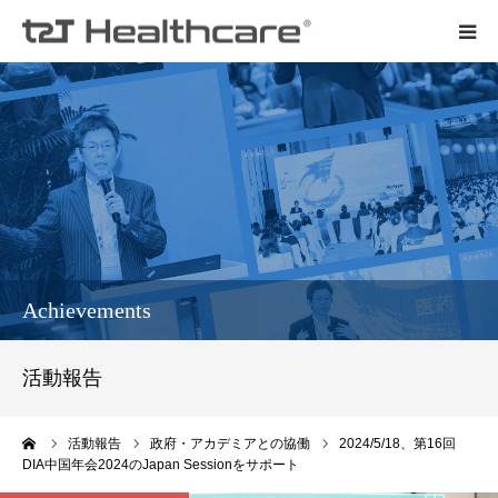
t2Tについて
会社概要
メンバー紹介
活動報告
Achievements
お知らせ
活動報告
契約までの流れ
ーム
活動報告
政府・アカデミアとの協働
2024/5/18、第16回
DIA中国年会2024のJapan Sessionをサポート
ご依頼・お問い合わせ