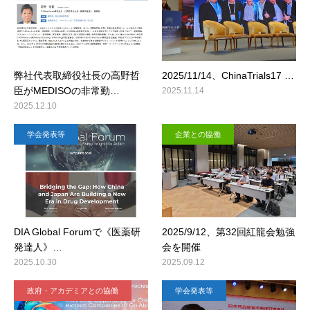
弊社代表取締役社長の高野哲
2025/11/14、ChinaTrials17 …
臣がMEDISOの非常勤…
2025.11.14
2025.12.10
学会発表等
企業との協働
DIA Global Forumで《医薬研
2025/9/12、第32回紅龍会勉強
発達人》…
会を開催
2025.10.30
2025.09.12
政府・アカデミアとの協働
学会発表等