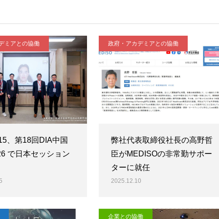
デミアとの協働
政府・アカデミアとの協働
5/15、第18回DIA中国
弊社代表取締役社長の高野哲
26 で日本セッション
臣がMEDISOの非常勤サポー
ターに就任
5
2025.12.10
企業との協働