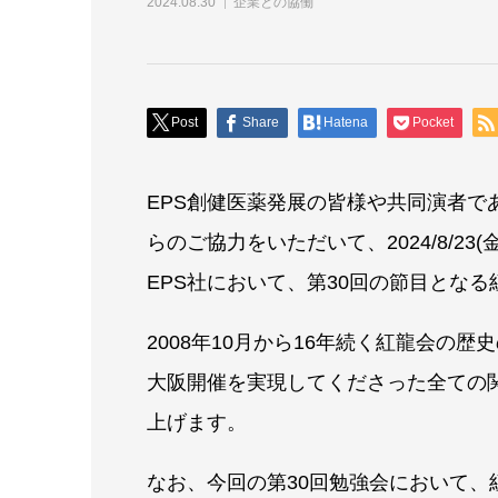
2024.08.30
企業との協働
Post
Share
Hatena
Pocket
EPS創健医薬発展の皆様や共同演者で
らのご協力をいただいて、2024/8/23(
EPS社において、第30回の節目とな
2008年10月から16年続く紅龍会の
大阪開催を実現してくださった全ての
上げます。
なお、今回の第30回勉強会において