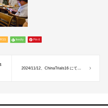
RSS
feedly
Pin it
4
2024/11/12、ChinaTrials16 にて…