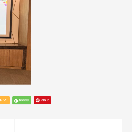
RSS
feedly
Pin it