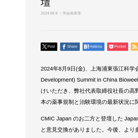
壇
2024.08.9
学会発表等
Post
Share
Hatena
Pocket
2024年8月9日(金)、上海浦東張江科学会堂で開催
Development) Summit in China Biow
けいただき、弊社代表取締役社長の高
本の薬事規制と治験環境の最新状況に
CMIC Japan のお二方と登壇した Ja
と意見交換がありました。今後、より