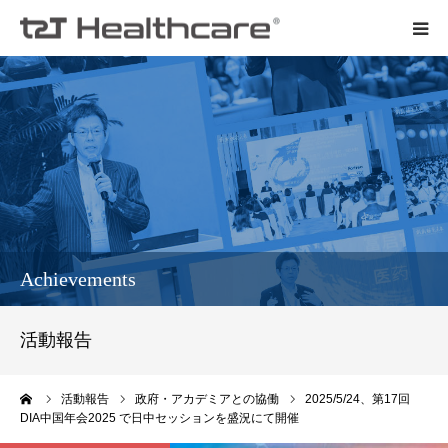
t2Tについて
会社概要
メンバー紹介
活動報告
Achievements
お知らせ
活動報告
契約までの流れ
ーム
活動報告
政府・アカデミアとの協働
2025/5/24、第17回
DIA中国年会2025 で日中セッションを盛況にて開催
ご依頼・お問い合わせ