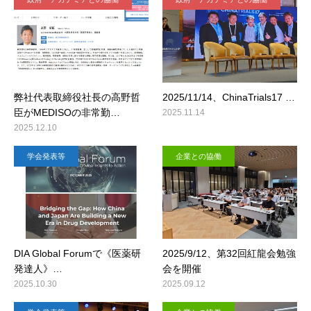
弊社代表取締役社長の高野哲
2025/11/14、ChinaTrials17 …
臣がMEDISOの非常勤…
2025.11.14
2025.12.10
学会発表等
企業との協働
DIA Global Forumで《医薬研
2025/9/12、第32回紅龍会勉強
発達人》…
会を開催
2025.10.30
2025.09.12