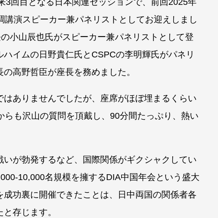
来3回目となる日本関連セッションで、前回2025年
基調講演スピーカー兼パネリストとしてお迎えしまし
長の小山辰也氏がスピーカー兼パネリストとして登
ハイムの日野貴仁氏とCSPCの李明輝氏がパネリ
長の高野哲臣が座長を務めました。
ではありませんでしたが、座席がほぼ埋まるくらい
からも沢山の質問を頂戴し、90分間たっぷり、熱い
戦いが勃発するなど、国際関係がギクシャクしてい
000-10,000名規模を擁するDIA中国年会という盛大
を成功裏に開催できたことは、日中両国の関係者各
たと存じます。